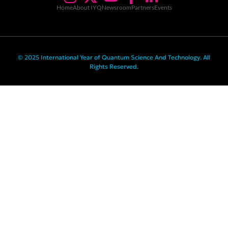
Home
About IYQ
Newsroom
Partners
Events
© 2025 International Year of Quantum Science And Technology. All
Rights Reserved.