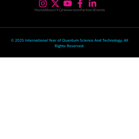
Home
About IYQ
Newsroom
Partners
Events
© 2025 International Year of Quantum Science And Technology. All
Rights Reserved.