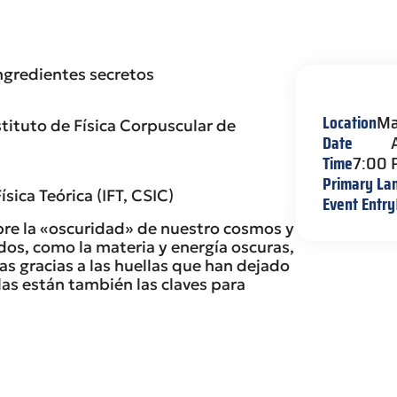
ingredientes secretos
Location
Ma
stituto de Física Corpuscular de
Date
Time
7:00
Primary La
sica Teórica (IFT, CSIC)
Event Entry
re la «oscuridad» de nuestro cosmos y
dos, como la materia y energía oscuras,
s gracias a las huellas que han dejado
las están también las claves para