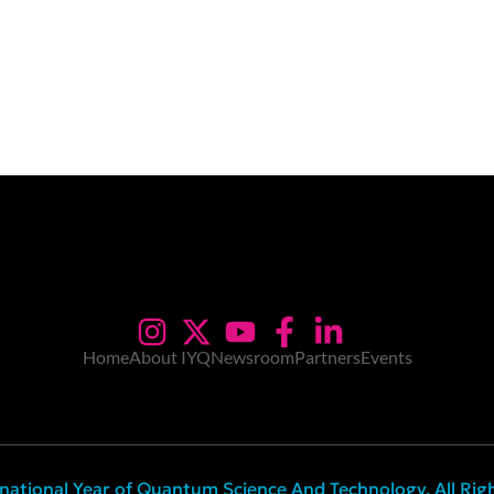
Home
About IYQ
Newsroom
Partners
Events
national Year of Quantum Science And Technology. All Rig