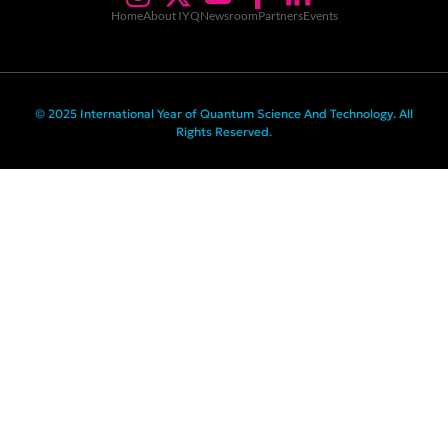
Home
About IYQ
Newsroom
Partners
Events
© 2025 International Year of Quantum Science And Technology. All
Rights Reserved.