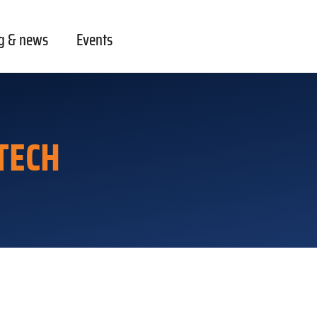
g & news
Events
TECH