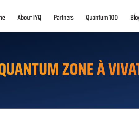
me
About IYQ
Partners
Quantum 100
Blo
 QUANTUM ZONE À VIVA