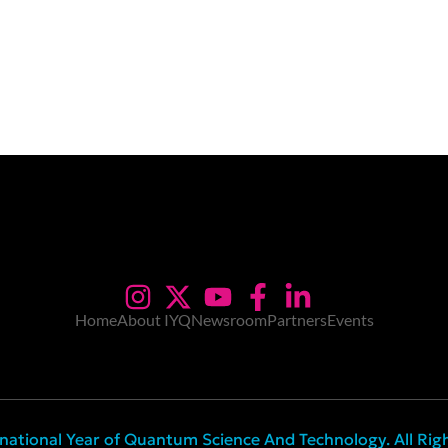
Home
About IYQ
Newsroom
Partners
Events
national Year of Quantum Science And Technology. All Rig