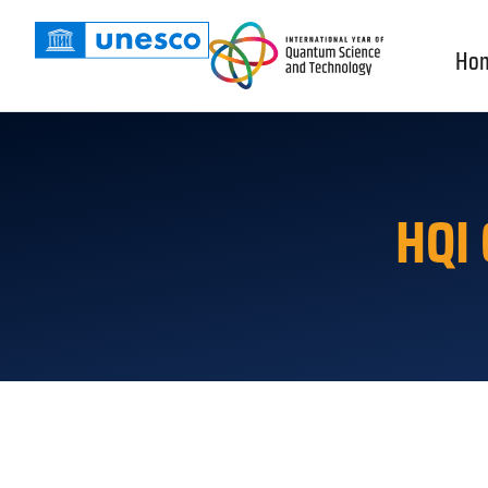
Ho
HQI