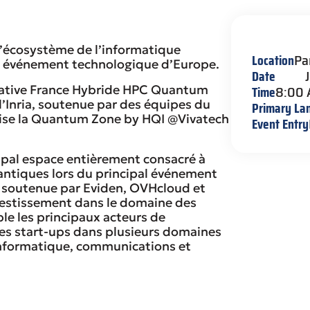
l’écosystème de l’informatique
Location
Pa
d événement technologique d’Europe.
Date
Time
8:00
tiative France Hybride HPC Quantum
 l’Inria, soutenue par des équipes du
Primary La
nise la Quantum Zone by HQI @Vivatech
Event Entry
ipal espace entièrement consacré à
antiques lors du principal événement
st soutenue par Eviden, OVHcloud et
nvestissement dans le domaine des
e les principaux acteurs de
es start-ups dans plusieurs domaines
 informatique, communications et