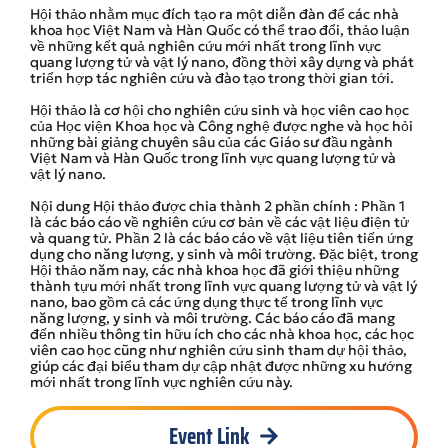
Hội thảo nhằm mục đích tạo ra một diễn đàn để các nhà
khoa học Việt Nam và Hàn Quốc có thể trao đổi, thảo luận
về những kết quả nghiên cứu mới nhất trong lĩnh vực
quang lượng tử và vật lý nano, đồng thời xây dựng và phát
triển hợp tác nghiên cứu và đào tạo trong thời gian tới.
Hội thảo là cơ hội cho nghiên cứu sinh và học viên cao học
của Học viện Khoa học và Công nghệ được nghe và học hỏi
những bài giảng chuyên sâu của các Giáo sư đầu ngành
Việt Nam và Hàn Quốc trong lĩnh vực quang lượng tử và
vật lý nano.
Nội dung Hội thảo được chia thành 2 phần chính : Phần 1
là các báo cáo về nghiên cứu cơ bản về các vật liệu điện tử
và quang tử. Phần 2 là các báo cáo về vật liệu tiên tiến ứng
dụng cho năng lượng, y sinh và môi trường. Đặc biệt, trong
Hội thảo năm nay, các nhà khoa học đã giới thiệu những
thành tựu mới nhất trong lĩnh vực quang lượng tử và vật lý
nano, bao gồm cả các ứng dụng thực tế trong lĩnh vực
năng lượng, y sinh và môi trường. Các báo cáo đã mang
đến nhiều thông tin hữu ích cho các nhà khoa học, các học
viên cao học cũng như nghiên cứu sinh tham dự hội thảo,
giúp các đại biểu tham dự cập nhật được những xu hướng
mới nhất trong lĩnh vực nghiên cứu này.
Event Link