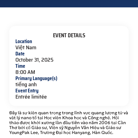
EVENT DETAILS
Location
Việt Nam
Date
October 31, 2025
Time
8:00 AM
Primary Language(s)
tiếng anh
Event Entry
Entrée limitée
Đây là sự kiện quan trọng trong lĩnh vực quang lượng tử và
vật lý nano tổ tại Học viện Khoa học và Công nghệ. Hội
thảo được khởi xướng lần đầu tiên vào năm 2006 tại Cần
Thơ bởi cố Giáo sư, Viện sỹ Nguyễn Văn Hiệu và Giáo sư
YoungPak Lee, Trường Đại học Hanyang, Hàn Quốc.