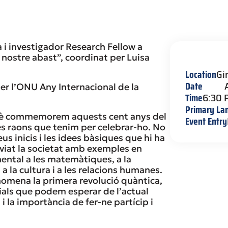
a i investigador Research Fellow a
l nostre abast”, coordinat per Luisa
Location
Gi
Date
r l’ONU Any Internacional de la
Time
6:30 
Primary La
uè commemorem aquests cent anys del
Event Entry
es raons que tenim per celebrar-ho. No
s inicis i les idees bàsiques que hi ha
viat la societat amb exemples en
mental a les matemàtiques, a la
, a la cultura i a les relacions humanes.
nomena la primera revolució quàntica,
ials que podem esperar de l’actual
i la importància de fer-ne partícip i