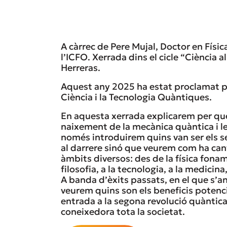
A càrrec de Pere Mujal, Doctor en Físic
l’ICFO. Xerrada dins el cicle “Ciència a
Herreras.
Aquest any 2025 ha estat proclamat pe
Ciència i la Tecnologia Quàntiques.
En aquesta xerrada explicarem per q
naixement de la mecànica quàntica i l
només introduirem quins van ser els seu
al darrere sinó que veurem com ha can
àmbits diversos: des de la física fona
filosofia, a la tecnologia, a la medicina
A banda d’èxits passats, en el que s’a
veurem quins son els beneficis potenc
entrada a la segona revolució quàntica 
coneixedora tota la societat.