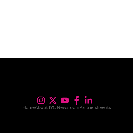
Home
About IYQ
Newsroom
Partners
Events