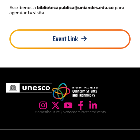
Escríbenos a
bibliotecapublica@uniandes.edu.co
para
agendar tu visita.
Event Link
Home
About IYQ
Newsroom
Partners
Events