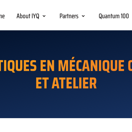
me
About IYQ
Partners
Quantum 100
IQUES EN MÉCANIQUE 
ET ATELIER