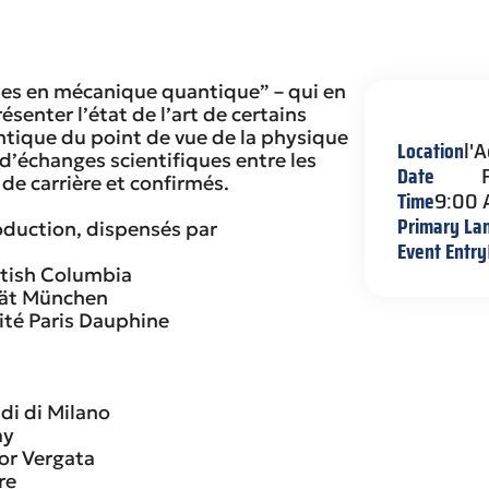
ques en mécanique quantique” – qui en
ésenter l’état de l’art de certains
tique du point de vue de la physique
Location
l'A
d’échanges scientifiques entre les
Date
de carrière et confirmés.
Time
9:00
Primary La
roduction, dispensés par
Event Entry
itish Columbia
ität München
ité Paris Dauphine
udi di Milano
ay
or Vergata
re