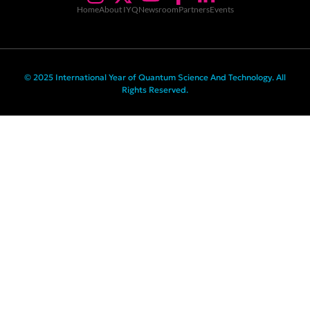
Home
About IYQ
Newsroom
Partners
Events
© 2025 International Year of Quantum Science And Technology. All
Rights Reserved.