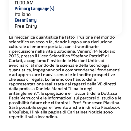
11:00 AM
Primary Language(s)
Italiano
Event Entry
Free Entry
La meccanica quantistica ha fatto irruzione nel mondo
scientifico un secolo fa, dando luogo a una rivoluzione
culturale di enorme portata, con straordinarie
ripercussioni nella vita quotidiana. Venerdì 14 febbraio
2025, presso il Liceo Scientifico “Stefano Patrizi” di
Cariati, accogliamo l’invito delle Nazioni Unite ad
avvicinarci al mondo della scienza e della tecnologia
quantistica, impegnandoci a comprenderne i fondamenti
e ad apprezzare i nuovi scenari e le inedite prospettive
che essa ci regala. Lo faremo con l’aiuto della
rappresentazione realizzata dai ragazzi della VB diretti
dalla prof.ssa Daniela Mancini “Il ballo degli
entanglement”, le spiegazioni e i racconti della Dott.ssa
Paola Verrucchi e le informazioni sui percorsi di studio e le
possibilità future che ci fornirà il Prof. Francesco Plastina.
Sarà possibile seguire l’evento anche in diretta Facebook
e YouTube, I link alla pagina di Cariatinet Notizie sono
reperibili sulla locandina.