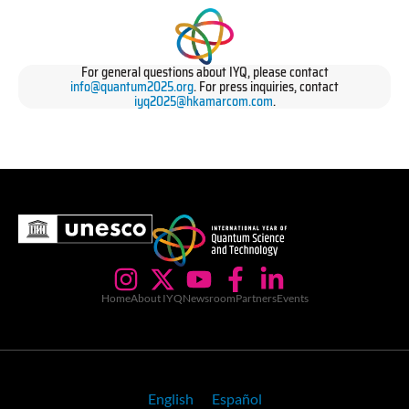
For general questions about IYQ, please contact
info@quantum2025.org
. For press inquiries, contact
iyq2025@hkamarcom.com
.
Home
About IYQ
Newsroom
Partners
Events
English
Español