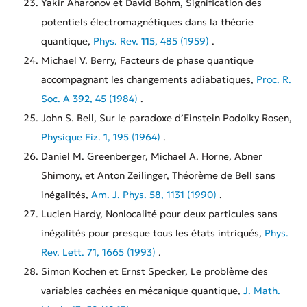
Yakir Aharonov et David Bohm, Signification des
potentiels électromagnétiques dans la théorie
quantique,
Phys. Rev.
115
, 485 (1959)
.
Michael V. Berry, Facteurs de phase quantique
accompagnant les changements adiabatiques,
Proc. R.
Soc. A
392
, 45 (1984)
.
John S. Bell, Sur le paradoxe d’Einstein Podolky Rosen,
Physique Fiz.
1
, 195 (1964)
.
Daniel M. Greenberger, Michael A. Horne, Abner
Shimony, et Anton Zeilinger, Théorème de Bell sans
inégalités,
Am. J. Phys.
58
, 1131 (1990)
.
Lucien Hardy, Nonlocalité pour deux particules sans
inégalités pour presque tous les états intriqués,
Phys.
Rev. Lett.
71
, 1665 (1993)
.
Simon Kochen et Ernst Specker, Le problème des
variables cachées en mécanique quantique,
J. Math.