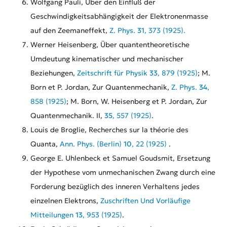
Wolfgang Pauli, Über den Einfluß der
Geschwindigkeitsabhängigkeit der Elektronenmasse
auf den Zeemaneffekt,
Z. Phys.
31
, 373 (1925).
Werner Heisenberg, Über quantentheoretische
Umdeutung kinematischer und mechanischer
Beziehungen,
Zeitschrift für Physik
33
, 879 (1925)
; M.
Born et P. Jordan, Zur Quantenmechanik,
Z. Phys.
34
,
858 (1925)
; M. Born, W. Heisenberg et P. Jordan, Zur
Quantenmechanik. II,
35
, 557 (1925)
.
Louis de Broglie, Recherches sur la théorie des
Quanta,
Ann. Phys. (Berlin)
10
, 22 (1925)
.
George E. Uhlenbeck et Samuel Goudsmit, Ersetzung
der Hypothese vom unmechanischen Zwang durch eine
Forderung bezüglich des inneren Verhaltens jedes
einzelnen Elektrons,
Zuschriften Und Vorläufige
Mitteilungen
13
, 953 (1925)
.