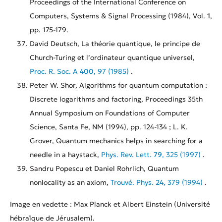
Proceedings of the International Conference on
Computers, Systems & Signal Processing (1984), Vol.
1
,
pp. 175-179.
David Deutsch, La théorie quantique, le principe de
Church-Turing et l’ordinateur quantique universel,
Proc. R. Soc. A
400
, 97 (1985)
.
Peter W. Shor, Algorithms for quantum computation :
Discrete logarithms and factoring, Proceedings 35th
Annual Symposium on Foundations of Computer
Science, Santa Fe, NM (1994), pp. 124-134 ; L. K.
Grover, Quantum mechanics helps in searching for a
needle in a haystack,
Phys. Rev. Lett.
79
, 325 (1997)
.
Sandru Popescu et Daniel Rohrlich, Quantum
nonlocality as an axiom,
Trouvé. Phys.
24
, 379 (1994)
.
Image en vedette : Max Planck et Albert Einstein (Université
hébraïque de Jérusalem).