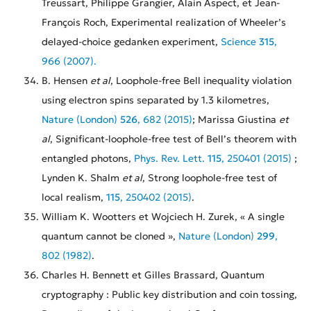
Treussart, Philippe Grangier, Alain Aspect, et Jean-
François Roch, Experimental realization of Wheeler’s
delayed-choice gedanken experiment,
Science
315
,
966 (2007).
B. Hensen
et al
, Loophole-free Bell inequality violation
using electron spins separated by 1.3 kilometres,
Nature (London)
526
, 682 (2015)
; Marissa Giustina
et
al
, Significant-loophole-free test of Bell’s theorem with
entangled photons,
Phys. Rev. Lett.
115
, 250401 (2015)
;
Lynden K. Shalm
et al
, Strong loophole-free test of
local realism,
115
, 250402 (2015)
.
William K. Wootters et Wojciech H. Zurek, « A single
quantum cannot be cloned »,
Nature (London)
299
,
802 (1982)
.
Charles H. Bennett et Gilles Brassard, Quantum
cryptography : Public key distribution and coin tossing,