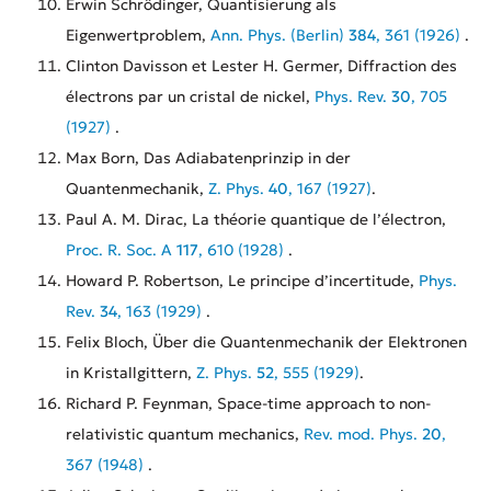
Erwin Schrödinger, Quantisierung als
Eigenwertproblem,
Ann. Phys. (Berlin)
384
, 361 (1926)
.
Clinton Davisson et Lester H. Germer, Diffraction des
électrons par un cristal de nickel,
Phys. Rev.
30
, 705
(1927)
.
Max Born, Das Adiabatenprinzip in der
Quantenmechanik,
Z. Phys.
40
, 167 (1927)
.
Paul A. M. Dirac, La théorie quantique de l’électron,
Proc. R. Soc. A
117
, 610 (1928)
.
Howard P. Robertson, Le principe d’incertitude,
Phys.
Rev.
34
, 163 (1929)
.
Felix Bloch, Über die Quantenmechanik der Elektronen
in Kristallgittern,
Z. Phys.
52
, 555 (1929)
.
Richard P. Feynman, Space-time approach to non-
relativistic quantum mechanics,
Rev. mod. Phys.
20
,
367 (1948)
.