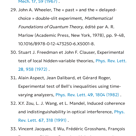
Mech.
17
, 59 (1967)
.
John A. Wheeler, The « past » and the « delayed-
choice » double-slit experiment,
Mathematical
Foundations of Quantum Theory
, édité par A. R.
Marlow (Academic Press, New York, 1978), pp. 9-48,
10.1016/B978-0-12-473250-6.X5001-8.
Stuart J. Freedman et John F. Clauser, Experimental
test of local hidden-variable theories,
Phys. Rev. Lett.
28
, 938 (1972)
.
Alain Aspect, Jean Dalibard, et Gérard Roger,
Experimental test of Bell’s inequalities using time-
varying analyzers,
Phys. Rev. Lett.
49
, 1804 (1982)
.
X.Y. Zou, L. J. Wang, et L. Mandel, Induced coherence
and indistinguishability in optical interference,
Phys.
Rev. Lett.
67
, 318 (1991)
.
Vincent Jacques, E Wu, Frédéric Grosshans, François