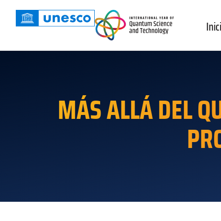
Inic
MÁS ALLÁ DEL Q
PR