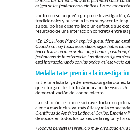
éxito: es un formalismo que te permiten hacer cálc
origen de los fenómenos cuánticos. En ese momento,
Junto con su pequeño grupo de investigación, A
tradicionales y buscar la física subyacente. In
su equipo han desarrollado un enfoque que exp
resultado de una interacción concreta entre las 
«
En 1911, Max Planck explicó que su fórmula estab
Cuando no hay focos encendidos, sigue habiendo un c
hacer física, no interpretación, y hemos podido ex
fenómenos de interferencia. Los átomos siguen sien
está interaccionando con las ondas, así ese vacío e
Medalla Tate: premio a la investigació
Entre una lista larga de merecidos galardones, 
que otorga el Instituto Americano de Física. Un p
democratización del conocimiento.
La distinción reconoce su trayectoria excepciona
ciencia más inclusiva, más ética y más conectada 
Científicas de América Latina, el Caribe, España y 
de socios en todos los países de la región y ha
«
Todavía persiste un prejuicio muy arraigado en la c