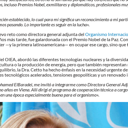
os, incluso Premios Nobel, exmilitares y diplomáticos, profesionales m
ecién establecido, lo cual para mí significa un reconocimiento a mi pa
mos pasando. Lo importante es seguir en la lucha
».
evo reto como directora general adjunta del
Organismo Internacio
ños más tarde, fue galardonada con el Premio Nobel de la Paz. Con 
ujer —y la primera latinoamericana— en ocupar ese cargo, sino que
l OIEA, abordó las diferentes tecnologías nucleares y la diversida
icultura o la producción de energía, pero que también representan 
uilibrio, la Dra. Cetto ha hecho énfasis en la necesidad urgente de
s tecnológicos acelerados, tensiones geopolíticas y un renovado in
hamed ElBaradei, me invitó a integrarme como Directora General Adju
o años en Viena. Allí dirigí el programa de cooperación técnica a cargo 
 en una época especialmente buena para el organismo
».