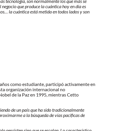
n más tecnología, son normalmente los que más se
l negocio que produce la cuántica hoy en día es
os… la cuántica está metida en todos lados y son
us años como estudiante, participó activamente en
Esta organización internacional no
 Nobel de la Paz en 1995, mientras Cetto
niendo de un país que ha sido tradicionalmente
 aproximarme a la búsqueda de vías pacíficas de
o persisten sino que se escalan. Lo característico