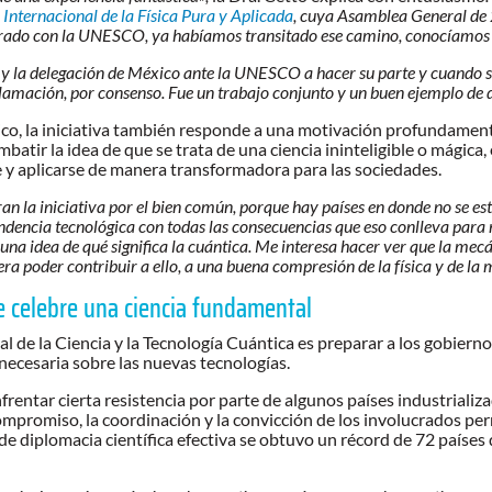
Internacional de la Física Pura y Aplicada
, cuya Asamblea General de
do con la UNESCO, ya habíamos transitado ese camino, conocíamos el 
 la delegación de México ante la UNESCO a hacer su parte y cuando se 
amación, por consenso. Fue un trabajo conjunto y un buen ejemplo de d
écnico, la iniciativa también responde a una motivación profunda
batir la idea de que se trata de una ciencia ininteligible o mágica, 
y aplicarse de manera transformadora para las sociedades.
n la iniciativa por el bien común, porque hay países en donde no se está
dencia tecnológica con todas las consecuencias que eso conlleva para
 una idea de qué significa la cuántica. Me interesa hacer ver que la mec
siera poder contribuir a ello, a una buena compresión de la física y de l
e celebre una ciencia fundamental
l de la Ciencia y la Tecnología Cuántica es preparar a los gobiernos
 necesaria sobre las nuevas tecnologías.
rentar cierta resistencia por parte de algunos países industrializa
l compromiso, la coordinación y la convicción de los involucrados p
e diplomacia científica efectiva se obtuvo un récord de 72 países