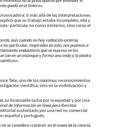
 ese momento no se preocuparon por entender el
ta quedó en el tintero
».
ovocadora: ir más allá de las interpretaciones
xplicó que su trabajo estaba incompleto, ella y
da–partícula; no como misterios, sino como el
xiste, aun cuando no hay radiación externa.
 las partículas. Inspirados en esto, nos pusimos a
rtamiento ondulatorio que se expresa en los
ue cae en un estanque y forma una onda y la piedra
cuánticos
».
rrence Tate, uno de los máximos reconocimientos
igación científica, sino en la visibilización y
al, su incansable lucha por la equidad y por una
onal de Información en línea para Revistas
 editorial sustentado por una red no comercial
 en español y portugués.
 no se considera «central» en el mapa de la ciencia,