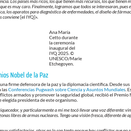
encia. Los países más ricos, los que tienen más recursos, los que tiene
 que es muy caro. Finalmente, logramos que todos se interesaran, pues e
ca, los aparatos para diagnóstico de enfermedades, el diseño de fármac
les conviene
[el IYQ]».
Ana María
Cetto durante
la ceremonia
inaugural del
IYQ 2025. ©
UNESCO/Marie
Etchegoyen.
ios Nobel de la Paz
una firme defensora de la paz y la diplomacia científica. Desde s
a las
Conferencias Pugwash sobre Ciencia y Asuntos Mundiales
. 
flictos armados y promover la seguridad global, recibió el Premio
e elegida presidenta de este organismo.
iquecedor, y particularmente a mí me tocó llevar una voz diferente: vi
 zonas libres de armas nucleares. Tengo una visión fresca, diferente de
 satisfactorios, otros no lo son tanto porque hay conflictos que no sol