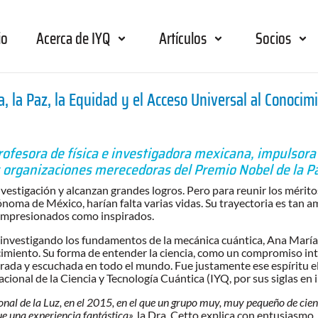
io
Acerca de IYQ
Artículos
Socios
a, la Paz, la Equidad y el Acceso Universal al Conocim
rofesora de física e investigadora mexicana, impulsora 
s organizaciones merecedoras del Premio Nobel de la P
investigación y alcanzan grandes logros. Pero para reunir los mér
noma de México, harían falta varias vidas. Su trayectoria es tan
 impresionados como inspirados.
 investigando los fundamentos de la mecánica cuántica, Ana María 
cimiento. Su forma de entender la ciencia, como un compromiso inte
ada y escuchada en todo el mundo. Fue justamente ese espíritu el q
ional de la Ciencia y Tecnología Cuántica (IYQ, por sus siglas en i
onal de la Luz, en el 2015, en el que un grupo muy, muy pequeño de cie
e una experiencia fantástica»,
la Dra. Cetto explica con entusiasmo
.