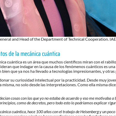
neral and Head of the Department of Technical Cooperation. IAEA
tos de la mecánica cuántica
ica cuántica es un área que muchos científicos miran con el rabill
onsideran que indagar en la causa de los fenómenos cuánticos es u
 bien que ya nos ha llevado a tecnologías impresionantes, y otras
nar su curiosidad intelectual por la practicidad. Desde muy joven 
 misma, no solo desde las interpretaciones. Como ella misma dice, 
 decían cosas con las que yo no estaba de acuerdo y eso me motivaba a 
 principios, como de decretos, pero todo esto lo podríamos explicar rig
cánica cuántica, hace 100 años con el trabajo de Heisenberg y un poco