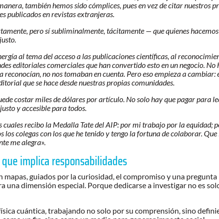
manera, también hemos sido cómplices, pues en vez de citar nuestros prop
es publicados en revistas extranjeras.
tamente, pero sí subliminalmente, tácitamente — que quienes hacemos 
justo.
ergía al tema del acceso a las publicaciones científicas, al reconocimien
des editoriales comerciales que han convertido esto en un negocio. No ha
 la reconocían, no nos tomaban en cuenta. Pero eso empieza a cambiar: 
editorial que se hace desde nuestras propias comunidades.
uede costar miles de dólares por artículo. No solo hay que pagar para l
usto y accesible para todos.
cuales recibo la Medalla Tate del AIP: por mi trabajo por la equidad; por
los colegas con los que he tenido y tengo la fortuna de colaborar. Que l
nte me alegra
».
o que implica responsabilidades
 sin mapas, guiados por la curiosidad, el compromiso y una pregunt
bra una dimensión especial. Porque dedicarse a investigar no es so
física cuántica, trabajando no solo por su comprensión, sino defin