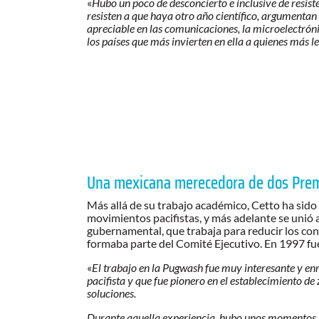
«
Hubo un poco de desconcierto e inclusive de resist
resisten a que haya otro año científico, argumentan
apreciable en las comunicaciones, la microelectróni
los países que más invierten en ella a quienes más 
Una mexicana merecedora de dos Prem
Más allá de su trabajo académico, Cetto ha sido 
movimientos pacifistas, y más adelante se unió 
gubernamental, que trabaja para reducir los con
formaba parte del Comité Ejecutivo. En 1997 fu
«
El trabajo en la Pugwash fue muy interesante y enr
pacifista y que fue pionero en el establecimiento de
soluciones.
Durante aquella experiencia, hubo unos momentos muy