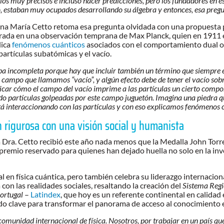
ulos muy precisos e incluso hacer predicciones, pero los fundadores en
 estaban muy ocupados desarrollando su álgebra y entonces, esa pregun
na María Cetto retoma esa pregunta olvidada con una propuesta pr
spirada en una observación temprana de Max Planck, quien en 1911 e
lica
fenómenos cuánticos
asociados con el comportamiento dual on
partículas subatómicas y el vacío.
a incompleta porque hay que incluir también un término que siempre e
ampo que llamamos “vacío”, y algún efecto debe de tener el vacío sobre
plicar cómo el campo del vacío imprime a las partículas un cierto compo
do partículas golpeadas por este campo juguetón. Imagina una piedra q
stá interaccionando con las partículas y con eso explicamos fenómenos 
n rigurosa con una visión social y humanista
la Dra. Cetto recibió este año nada menos que la Medalla John To
remio reservado para quienes han dejado huella no solo en la invest
l en física cuántica, pero también celebra su liderazgo internacion
con las realidades sociales, resaltando la creación del
Sistema Regi
Portugal
–
Latindex
, que hoy es un referente continental en calidad
 sido clave para transformar el panorama de acceso al conocimiento
omunidad internacional de física. Nosotros, por trabajar en un país que