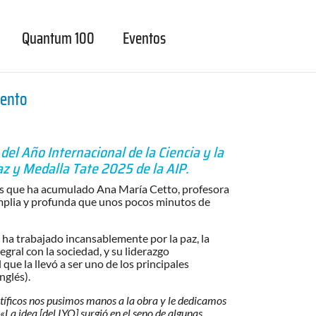
Quantum 100
Eventos
iento
del Año Internacional de la Ciencia y la
az y Medalla Tate 2025 de la AIP.
itos que ha acumulado Ana María Cetto, profesora
 amplia y profunda que unos pocos minutos de
ha trabajado incansablemente por la paz, la
gral con la sociedad, y su liderazgo
ue la llevó a ser uno de los principales
nglés).
ntíficos nos pusimos manos a la obra y le dedicamos
 «La idea [del IYQ] surgió en el seno de algunas